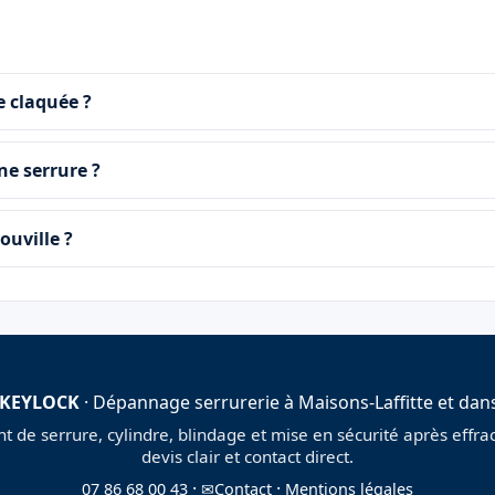
 claquée ?
ne serrure ?
ouville ?
 KEYLOCK
· Dépannage serrurerie à Maisons-Laffitte et dans
de serrure, cylindre, blindage et mise en sécurité après effract
devis clair et contact direct.
·
·
07 86 68 00 43
✉
Contact
Mentions légales