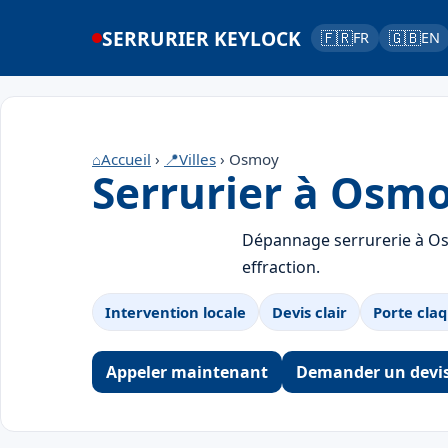
SERRURIER KEYLOCK
🇫🇷
🇬🇧
FR
EN
⌂
Accueil
›
📍
Villes
› Osmoy
Serrurier à Osm
Dépannage serrurerie à Osm
effraction.
Intervention locale
Devis clair
Porte claq
Appeler maintenant
Demander un devi