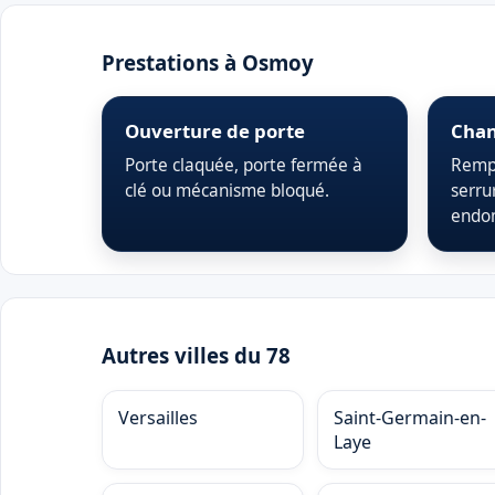
Prestations à Osmoy
Ouverture de porte
Chan
Porte claquée, porte fermée à
Rempl
clé ou mécanisme bloqué.
serru
endo
Autres villes du 78
Versailles
Saint-Germain-en-
Laye