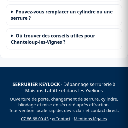
Pouvez-vous remplacer un cylindre ou une
serrure ?
Où trouver des conseils utiles pour
Chanteloup-les-Vignes ?
SERRURIER KEYLOCK
· Dépannage serrurerie à
Maisons-Laffitte et dans les Yvelines
Ouverture de porte, changement de serrure, cylindre,
blindage et mise en sécurité après effraction.
Intervention locale rapide, devis clair et contact direct.
·
·
07 86 68 00 43
✉
Contact
Mentions légales