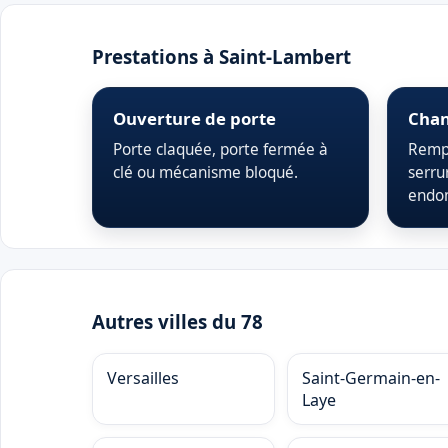
Prestations à Saint-Lambert
Ouverture de porte
Chan
Porte claquée, porte fermée à
Rempl
clé ou mécanisme bloqué.
serru
endo
Autres villes du 78
Versailles
Saint-Germain-en-
Laye