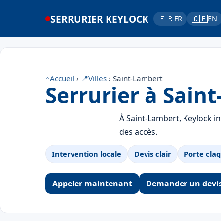
SERRURIER KEYLOCK
🇫🇷
🇬🇧
FR
EN
⌂
Accueil
›
📍
Villes
› Saint-Lambert
Serrurier à Sain
À Saint-Lambert, Keylock in
des accès.
Intervention locale
Devis clair
Porte claq
Appeler maintenant
Demander un devi