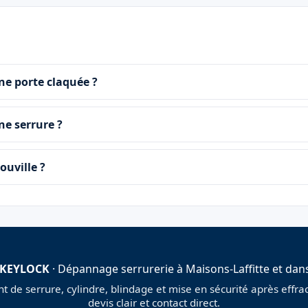
ne porte claquée ?
ne serrure ?
ouville ?
 KEYLOCK
· Dépannage serrurerie à Maisons-Laffitte et dans
de serrure, cylindre, blindage et mise en sécurité après effract
devis clair et contact direct.