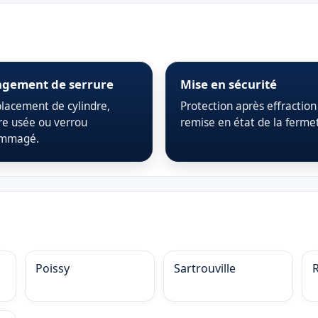
gement de serrure
Mise en sécurité
acement de cylindre,
Protection après effraction
re usée ou verrou
remise en état de la ferme
mmagé.
Poissy
Sartrouville