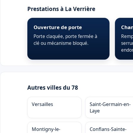
Prestations à La Verrière
Ouverture de porte
Chan
Porte claquée, porte fermée à
Rempl
clé ou mécanisme bloqué.
serru
endo
Autres villes du 78
Versailles
Saint-Germain-en-
Laye
Montigny-le-
Conflans-Sainte-