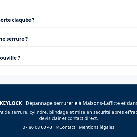
porte claquée ?
ne serrure ?
ouville ?
 KEYLOCK
· Dépannage serrurerie à Maisons-Laffitte et dans
de serrure, cylindre, blindage et mise en sécurité après effract
devis clair et contact direct.
·
·
07 86 68 00 43
✉
Contact
Mentions légales