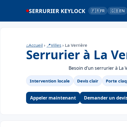
SERRURIER KEYLOCK
🇫🇷
🇬🇧
FR
EN
⌂
Accueil
›
📍
Villes
› La Verrière
Serrurier à La Ve
Besoin d’un serrurier à La 
Intervention locale
Devis clair
Porte claq
Appeler maintenant
Demander un devi