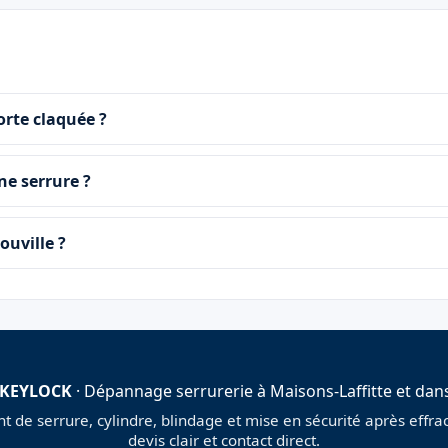
orte claquée ?
ne serrure ?
ouville ?
 KEYLOCK
· Dépannage serrurerie à Maisons-Laffitte et dans
de serrure, cylindre, blindage et mise en sécurité après effract
devis clair et contact direct.