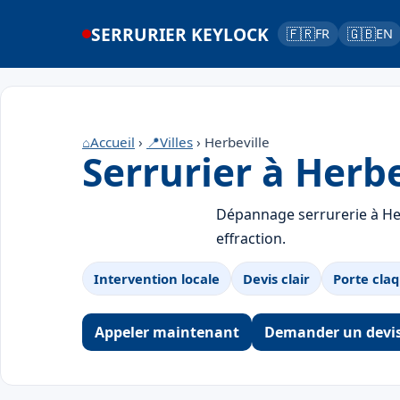
SERRURIER KEYLOCK
🇫🇷
🇬🇧
FR
EN
⌂
Accueil
›
📍
Villes
› Herbeville
Serrurier à Herbe
Dépannage serrurerie à Her
effraction.
Intervention locale
Devis clair
Porte claq
Appeler maintenant
Demander un devi