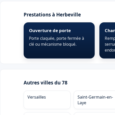
Prestations à Herbeville
Ouverture de porte
Chan
Porte claquée, porte fermée à
Rempl
clé ou mécanisme bloqué.
serru
endo
Autres villes du 78
Versailles
Saint-Germain-en-
Laye