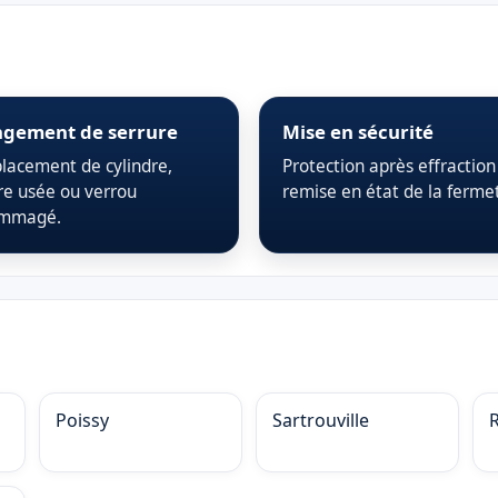
gement de serrure
Mise en sécurité
acement de cylindre,
Protection après effraction
re usée ou verrou
remise en état de la ferme
mmagé.
Poissy
Sartrouville