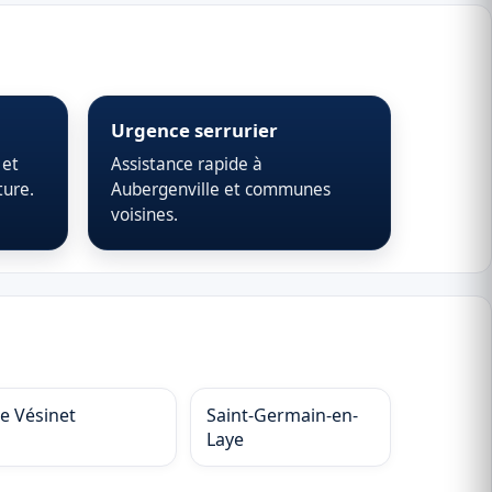
Urgence serrurier
 et
Assistance rapide à
ture.
Aubergenville et communes
voisines.
Le Vésinet
Saint-Germain-en-
Laye