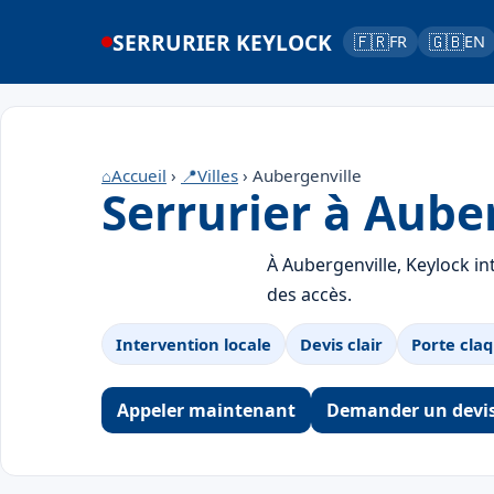
SERRURIER KEYLOCK
🇫🇷
🇬🇧
FR
EN
⌂
Accueil
›
📍
Villes
› Aubergenville
Serrurier à Aube
À Aubergenville, Keylock in
des accès.
Intervention locale
Devis clair
Porte claq
Appeler maintenant
Demander un devi