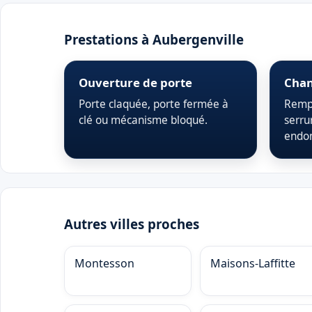
Prestations à Aubergenville
Ouverture de porte
Chan
Porte claquée, porte fermée à
Rempl
clé ou mécanisme bloqué.
serru
endo
Autres villes proches
Montesson
Maisons-Laffitte