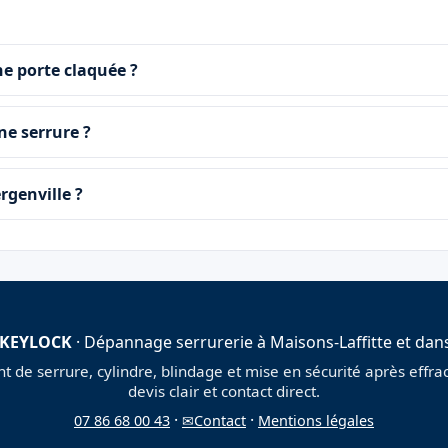
e porte claquée ?
ne serrure ?
rgenville ?
 KEYLOCK
· Dépannage serrurerie à Maisons-Laffitte et dans
de serrure, cylindre, blindage et mise en sécurité après effract
devis clair et contact direct.
·
·
07 86 68 00 43
✉
Contact
Mentions légales