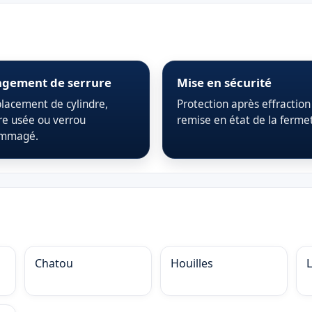
gement de serrure
Mise en sécurité
acement de cylindre,
Protection après effraction
re usée ou verrou
remise en état de la ferme
mmagé.
Chatou
Houilles