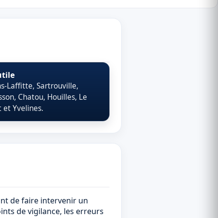
tile
-Laffitte, Sartrouville,
son, Chatou, Houilles, Le
 et Yvelines.
t de faire intervenir un
ints de vigilance, les erreurs