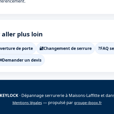
éférencement.
aller plus loin
verture de porte
🔐
Changement de serrure
?
FAQ se
✉
Demander un devis
 KEYLOCK
· Dépannage serrurerie à Maisons-Laffitte et dans
— propulsé par
Mentions légales
groupe-iboox.fr