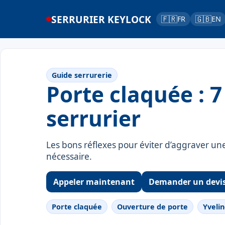
SERRURIER KEYLOCK
🇫🇷
🇬🇧
FR
EN
Guide serrurerie
Porte claquée : 7
serrurier
Les bons réflexes pour éviter d’aggraver u
nécessaire.
Appeler maintenant
Demander un devi
Porte claquée
Ouverture de porte
Yveli